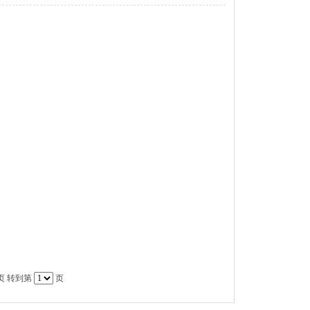
页
转到第
页