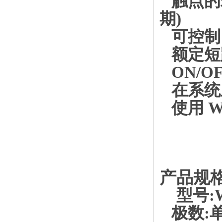
触点的寿
期)
可控制 
额定短路电流
ON/O
在系统
使用 W
产品规格
型号:W
极数: