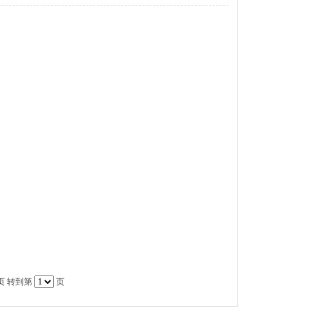
页
转到第
页